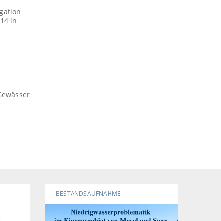
gation
14 in
 Gewässer
BESTANDSAUFNAHME