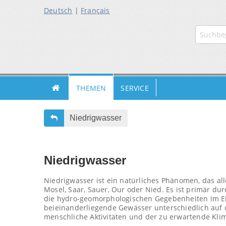
Deutsch
|
Français
ZUR
ZUR
ZUM
HAUPTN
SUCHE
INHALT
THEMEN
SERVICE
Niedrigwasser
Niedrigwasser
Niedrigwasser ist ein natürliches Phänomen, das al
Mosel, Saar, Sauer, Our oder Nied. Es ist primär d
die hydro-geomorphologischen Gegebenheiten im Ein
beieinanderliegende Gewässer unterschiedlich auf
menschliche Aktivitäten und der zu erwartende Kl