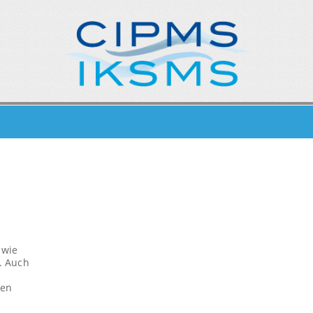
 wie
. Auch
nen