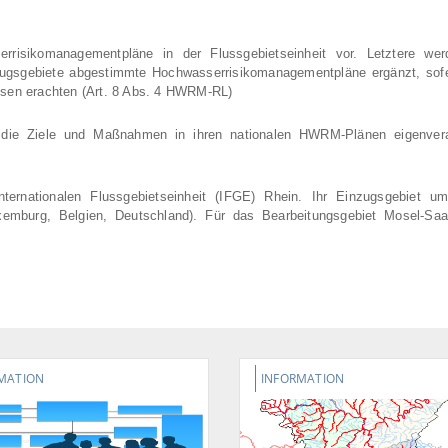
rrisikomanagementpläne in der Flussgebietseinheit vor. Letztere we
einzugsgebiete abgestimmte Hochwasserrisikomanagementpläne ergänzt, sof
ssen erachten (Art. 8 Abs. 4 HWRM-RL)
die Ziele und Maßnahmen in ihren nationalen HWRM-Plänen eigenveran
ternationalen Flussgebietseinheit (IFGE) Rhein. Ihr Einzugsgebiet um
xemburg, Belgien, Deutschland). Für das Bearbeitungsgebiet Mosel-Saa
MATION
INFORMATION