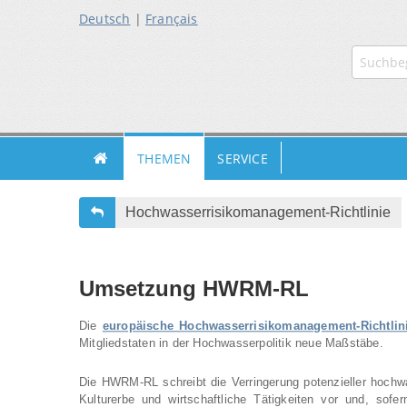
Deutsch
|
Français
ZUR
ZUR
ZUM
HAUPTN
SUCHE
INHALT
THEMEN
SERVICE
Hochwasserrisikomanagement-Richtlinie
Umsetzung HWRM-RL
Die
europäische Hochwasserrisikomanagement-Richtli
Mitgliedstaten in der Hochwasserpolitik neue Maßstäbe.
Die HWRM-RL schreibt die Verringerung potenzieller hochwa
Kulturerbe und wirtschaftliche Tätigkeiten vor und, sof