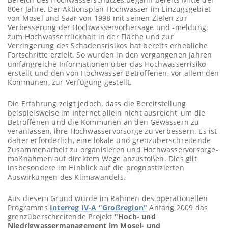
Bereich des Hochwasserschutzes begann bereits Mitte der
80er Jahre. Der Aktionsplan Hochwasser im Einzugsgebiet
von Mosel und Saar von 1998 mit seinen Zielen zur
Verbesserung der Hochwasservorhersage und -meldung,
zum Hochwasserrückhalt in der Fläche und zur
Verringerung des Schadensrisikos hat bereits erhebliche
Fortschritte erzielt. So wurden in den vergangenen Jahren
umfangreiche Informationen über das Hochwasserrisiko
erstellt und den von Hochwasser Betroffenen, vor allem den
Kommunen, zur Verfügung gestellt.
Die Erfahrung zeigt jedoch, dass die Bereitstellung
beispielsweise im Internet allein nicht ausreicht, um die
Betroffenen und die Kommunen an den Gewässern zu
veranlassen, ihre Hochwasservorsorge zu verbessern. Es ist
daher erforderlich, eine lokale und grenzüberschreitende
Zusammenarbeit zu organisieren und Hochwasservorsorge-
maßnahmen auf direktem Wege anzustoßen. Dies gilt
insbesondere im Hinblick auf die prognostizierten
Auswirkungen des Klimawandels.
Aus diesem Grund wurde im Rahmen des operationellen
Programms
Interreg IV-A "Großregion"
Anfang 2009 das
grenzüberschreitende Projekt
"Hoch- und
Niedrigwassermanagement im Mosel- und