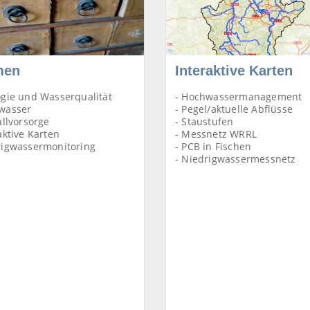
men
Interaktive Karten
ogie und Wasserqualität
- Hochwassermanagement
wasser
- Pegel/aktuelle Abflüsse
allvorsorge
- Staustufen
aktive Karten
- Messnetz WRRL
rigwassermonitoring
- PCB in Fischen
- Niedrigwassermessnetz