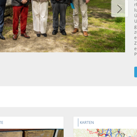
r
l
Ü
U
g
z
e
Z
e
P
TE
KARTEN