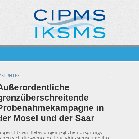
AKTUELLES
Außerordentliche
grenzüberschreitende
Probenahmekampagne in
der Mosel und der Saar
ngesichts von Belastungen jeglichen Ursprungs
aben sich die Agence de l‘eau Rhin-Meuse und ihre