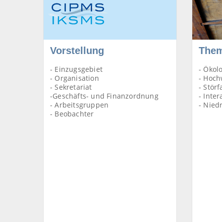
Vorstellung
The
- Einzugsgebiet
- Ökol
- Organisation
- Hoch
- Sekretariat
- Störf
-Geschäfts- und Finanzordnung
- Inter
- Arbeitsgruppen
- Nied
- Beobachter