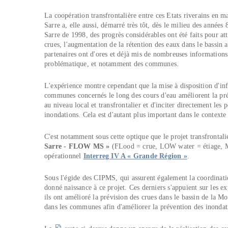
La coopération transfrontalière entre ces Etats riverains en ma
Sarre a, elle aussi, démarré très tôt, dès le milieu des années
Sarre de 1998, des progrès considérables ont été faits pour att
crues, l'augmentation de la rétention des eaux dans le bassin
partenaires ont d'ores et déjà mis de nombreuses informations 
problématique, et notamment des communes.
L'expérience montre cependant que la mise à disposition d'info
communes concernés le long des cours d'eau améliorent la préve
au niveau local et transfrontalier et d'inciter directement l
inondations. Cela est d'autant plus important dans le context
C'est notamment sous cette optique que le projet transfrontal
Sarre - FLOW MS »
(FLood = crue, LOW water = étiage, Mo
opérationnel
Interreg IV A « Grande Région »
.
Sous l'égide des CIPMS, qui assurent également la coordinatio
donné naissance à ce projet. Ces derniers s'appuient sur les ex
ils ont amélioré la prévision des crues dans le bassin de la Mo
dans les communes afin d'améliorer la prévention des inondat