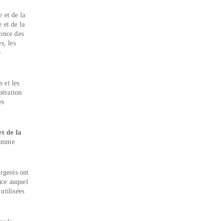
 et de la
 et de la
nonce des
s, les
e
 et les
pération
es
et de la
ramme
rgeois ont
ce auquel
utilisées