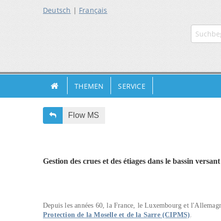
Deutsch
|
Français
ZUR
ZUR
ZUM
HAUPTN
SUCHE
INHALT
THEMEN
SERVICE
Flow MS
Gestion des crues et des étiages dans le bassin versa
Depuis les années 60, la France, le Luxembourg et l'Allemag
Protection de la Moselle et de la Sarre (CIPMS)
.