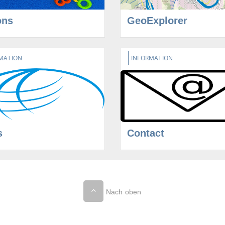
ons
GeoExplorer
MATION
INFORMATION
s
Contact
Nach oben