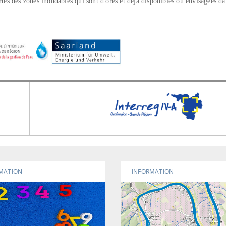
rtes des zones inondables qui sont d'ores et déjà disponibles ou envisagées da
MATION
INFORMATION