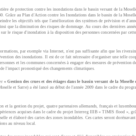
tière de protection contre les inondations dans le bassin versant de la Moselle
 80. Grâce au Plan d'Action contre les Inondations dans le bassin de la Moselle
eindre les objectifs tels que l'amélioration des systèmes de prévision et d'an
 ainsi que la diminution des risques de dommage. Au cours des dernières année
sur le risque d'inondation à la disposition des personnes concernées par cett
rmations, par exemple via Internet, n'est pas suffisante afin que les riverains
ntion des inondations. Il est de ce fait nécessaire d'organiser une telle coo
es personnes et les communes concernées à engager des mesures de prévention d
e de l'impact pronostiqué des changements climatiques.
ier
« Gestion des crues et des étiages dans le bassin versant de la Moselle 
selle et Sarre) a été lancé au début de l'année 2009 dans le cadre du prog
n et la gestion du projet, quatre partenaires allemands, français et luxembou
périences acquises dans le cadre du projet Interreg IIIB
« TIMIS flood », grâ
selle et élaboré des cartes des zones inondables. Ces cartes seront dorénavant 
ions au niveau local.