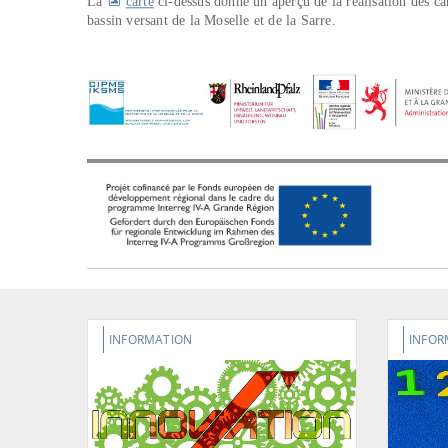
La
carte
ci-dessus donne un aperçu de la réalisation des ca
bassin versant de la Moselle et de la Sarre.
INFORMATION
INFOR