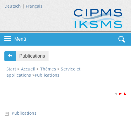
Deutsch
|
Français
Menü
Startseite
Publications
Start
>
Accueil
>
Thèmes
>
Service et
Themen
applications
>
Publications
Service
Publications