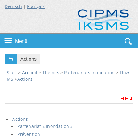
Deutsch
|
Français
Menü
Startseite
Actions
Start
>
Accueil
>
Thèmes
>
Partenariats Inondation
>
Flow
Themen
MS
>
Actions
Service
Actions
Partenariat « Inondation »
Prévention