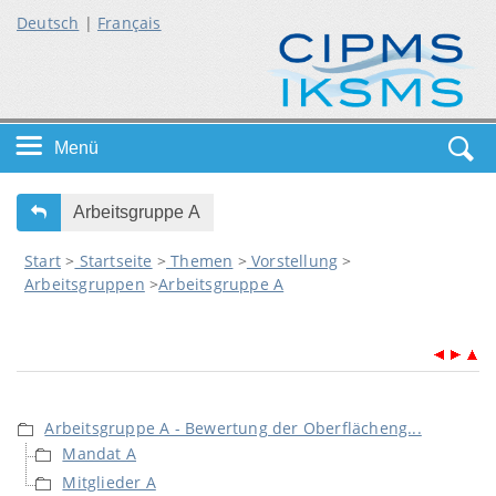
Deutsch
|
Français
Menü
Startseite
Arbeitsgruppe A
Start
>
Startseite
>
Themen
>
Vorstellung
>
Themen
Arbeitsgruppen
>
Arbeitsgruppe A
Service
Arbeitsgruppe A - Bewertung der Oberflächeng...
Mandat A
Mitglieder A