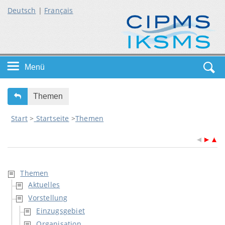
Deutsch
|
Français
Menü
Startseite
Themen
Start
>
Startseite
>
Themen
Themen
Service
Themen
Aktuelles
Vorstellung
Einzugsgebiet
Organisation