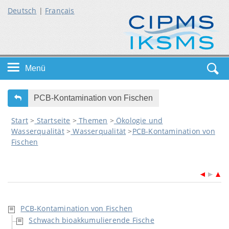
Deutsch
|
Français
Menü
Startseite
PCB-Kontamination von Fischen
Start
>
Startseite
>
Themen
>
Ökologie und
Themen
Wasserqualität
>
Wasserqualität
>
PCB-Kontamination von
Fischen
Service
PCB-Kontamination von Fischen
Schwach bioakkumulierende Fische